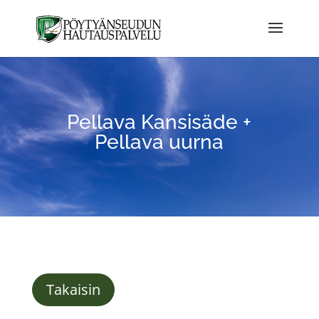
Pellava Kansisäde +
Pellava uurna
Takaisin